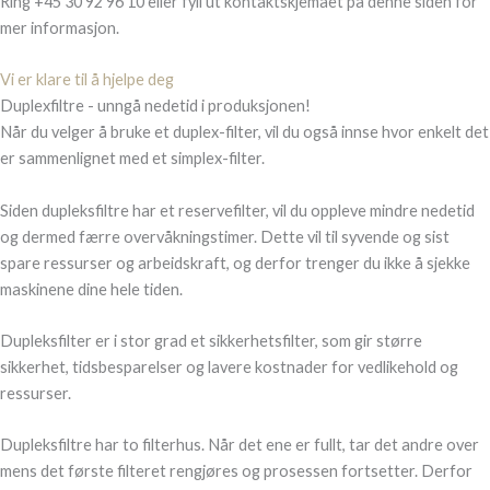
Ring +45 30 92 96 10 eller fyll ut kontaktskjemaet på denne siden for
mer informasjon.
Vi er klare til å hjelpe deg
Duplexfiltre - unngå nedetid i produksjonen!
Når du velger å bruke et duplex-filter, vil du også innse hvor enkelt det
er sammenlignet med et simplex-filter.
Siden dupleksfiltre har et reservefilter, vil du oppleve mindre nedetid
og dermed færre overvåkningstimer. Dette vil til syvende og sist
spare ressurser og arbeidskraft, og derfor trenger du ikke å sjekke
maskinene dine hele tiden.
Dupleksfilter er i stor grad et sikkerhetsfilter, som gir større
sikkerhet, tidsbesparelser og lavere kostnader for vedlikehold og
ressurser.
Dupleksfiltre har to filterhus. Når det ene er fullt, tar det andre over
mens det første filteret rengjøres og prosessen fortsetter. Derfor