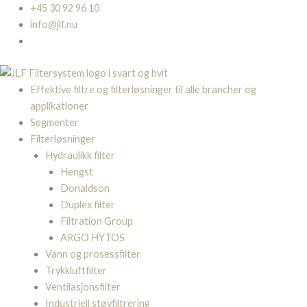
Hopp
+45 30 92 96 10
rett
info@jlf.nu
til
innholdet
Effektive filtre og filterløsninger til alle brancher og
applikationer
Segmenter
Filterløsninger
Hydraulikk filter
Hengst
Donaldson
Duplex filter
Filtration Group
ARGO HYTOS
Vann og prosessfilter
Trykkluftfilter
Ventilasjonsfilter
Industriell støvfiltrering