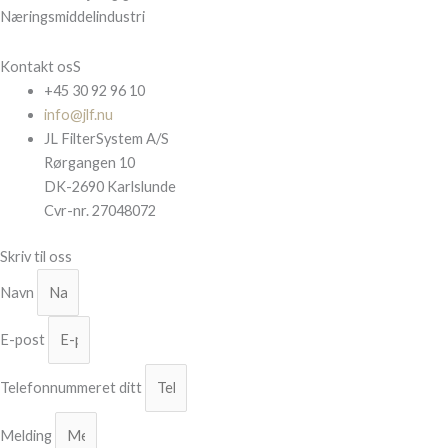
Næringsmiddelindustri
Kontakt osS
+45 30 92 96 10
info@jlf.nu
JL FilterSystem A/S
Rørgangen 10
DK-2690 Karlslunde
Cvr-nr. 27048072
Skriv til oss
Navn
E-post
Telefonnummeret ditt
Melding