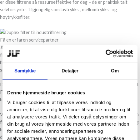
er disse filtrene så ressurseffektive for deg – de er praktisk talt
selvforsynte. Tilgjengelig som lavtrykks-, mellomtrykks- og
høytrykksfilter.
Få en erfaren servicepartner
JL Filtersystem gir deg råd og veiledning for å finne den
filterløsningen som er optimal for deg. Vårt team av serviceteknikere
har mange års erfaring med komplette hydrauliske løsninger samt
salg, service, reparasjon og vedlikehold av hydrauliske systemer.
Samtykke
Detaljer
Om
Det betyr at du får en kompetent og erfaren partner når du velger JL
Filtersystem som din filterekspert. Spør oss gjerne hva som er den
Denne hjemmeside bruger cookies
beste løsningen for deg.
Vi bruger cookies til at tilpasse vores indhold og
annoncer, til at vise dig funktioner til sociale medier og til
Vi jobber med et bredt spekter av industrikunder, og derfor vil vi også
at analysere vores trafik. Vi deler også oplysninger om
finne den rette løsningen for din bedrift. Salg av filtre er hovedsakelig
din brug af vores hjemmeside med vores partnere inden
beregnet på steder med kontinuerlig drift der det er viktig å unngå
for sociale medier, annonceringspartnere og
driftsstans, f.eks.
analysepartnere. Vores partnere kan kombinere disse