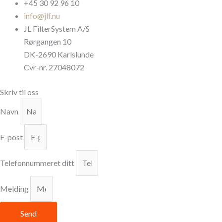
+45 30 92 96 10
info@jlf.nu
JL FilterSystem A/S
Rørgangen 10
DK-2690 Karlslunde
Cvr-nr. 27048072
Skriv til oss
Navn
E-post
Telefonnummeret ditt
Melding
Send