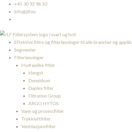
Hopp
+45 30 92 96 10
rett
info@jlf.nu
til
innholdet
Effektive filtre og filterløsninger til alle brancher og appli
Segmenter
Filterløsninger
Hydraulikk filter
Hengst
Donaldson
Duplex filter
Filtration Group
ARGO HYTOS
Vann og prosessfilter
Trykkluftfilter
Ventilasjonsfilter