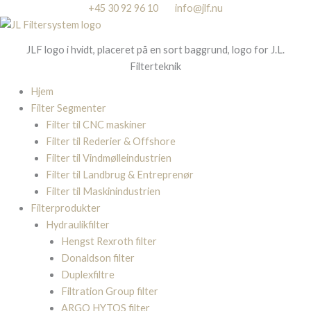
Gå
+45 30 92 96 10
info@jlf.nu
til
indholdet
JLF logo i hvidt, placeret på en sort baggrund, logo for J.L.
Filterteknik
Hjem
Filter Segmenter
Filter til CNC maskiner
Filter til Rederier & Offshore
Filter til Vindmølleindustrien
Filter til Landbrug & Entreprenør
Filter til Maskinindustrien
Filterprodukter
Hydraulikfilter
Hengst Rexroth filter
Donaldson filter
Duplexfiltre
Filtration Group filter
ARGO HYTOS filter