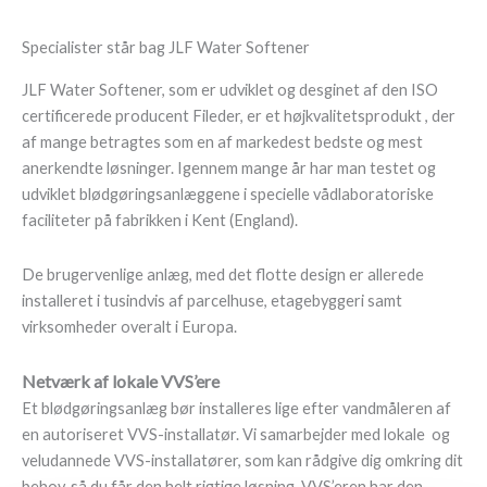
Specialister står bag JLF Water Softener
JLF Water Softener, som er udviklet og desginet af den ISO
certificerede producent Fileder, er et højkvalitetsprodukt , der
af mange betragtes som en af markedest bedste og mest
anerkendte løsninger. Igennem mange år har man testet og
udviklet blødgøringsanlæggene i specielle vådlaboratoriske
faciliteter på fabrikken i Kent (England).
De brugervenlige anlæg, med det flotte design er allerede
installeret i tusindvis af parcelhuse, etagebyggeri samt
virksomheder overalt i Europa.
Netværk af lokale VVS’ere
Et blødgøringsanlæg bør installeres lige efter vandmåleren af
en autoriseret VVS-installatør. Vi samarbejder med lokale og
veludannede VVS-installatører, som kan rådgive dig omkring dit
behov, så du får den helt rigtige løsning. VVS’eren har den