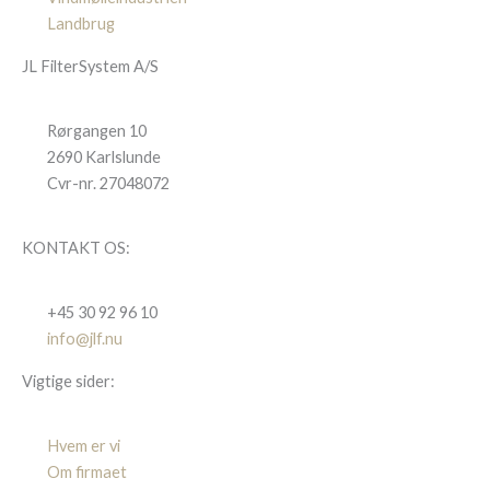
Landbrug
JL FilterSystem A/S
Rørgangen 10
2690 Karlslunde
Cvr-nr. 27048072
KONTAKT OS:
+45 30 92 96 10
info@jlf.nu
Vigtige sider:
Hvem er vi
Om firmaet