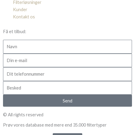
Filterløsninger
Kunder
Kontakt os
Få et tilbud:
Navn
E-
mail
Dit
telefonnummer
Besked
Send
© All rights reserved
Prøv vores database med mere end 35.000 filtertyper​