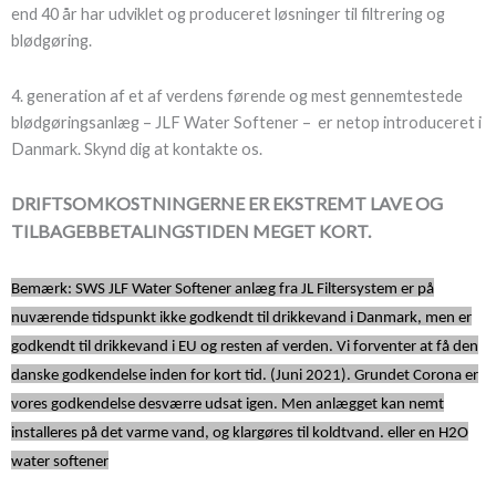
end 40 år har udviklet og produceret løsninger til filtrering og
blødgøring.
4. generation af et af verdens førende og mest gennemtestede
blødgøringsanlæg – JLF Water Softener – er netop introduceret i
Danmark. Skynd dig at kontakte os.
DRIFTSOMKOSTNINGERNE ER EKSTREMT LAVE OG
TILBAGEBBETALINGSTIDEN MEGET KORT.
Bemærk: SWS JLF Water Softener anlæg fra JL Filtersystem er på
nuværende tidspunkt ikke godkendt til drikkevand i Danmark, men er
godkendt til drikkevand i EU og resten af verden. Vi forventer at få den
danske godkendelse inden for kort tid. (Juni 2021). Grundet Corona er
vores godkendelse desværre udsat igen. Men anlægget kan nemt
installeres på det varme vand, og klargøres til koldtvand. eller en H2O
water softener