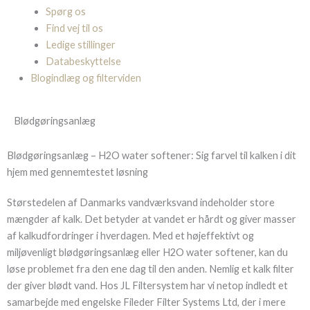
Spørg os
Find vej til os
Ledige stillinger
Databeskyttelse
Blogindlæg og filterviden
Blødgøringsanlæg
Blødgøringsanlæg – H2O water softener: Sig farvel til kalken i dit
hjem med gennemtestet løsning
Størstedelen af Danmarks vandværksvand indeholder store
mængder af kalk. Det betyder at vandet er hårdt og giver masser
af kalkudfordringer i hverdagen. Med et højeffektivt og
miljøvenligt blødgøringsanlæg eller H2O water softener, kan du
løse problemet fra den ene dag til den anden. Nemlig et kalk filter
der giver blødt vand. Hos JL Filtersystem har vi netop indledt et
samarbejde med engelske Fileder Filter Systems Ltd, der i mere