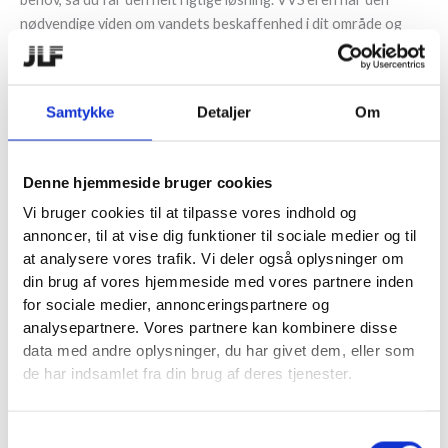
nødvendige viden om vandets beskaffenhed i dit område og
hjælper med at få det indstillet korrekt.
Mulighederne er mange
Samtykke
Detaljer
Om
Anlæggene findes i mange størrelser og varianter. Vi kan
tilbyde blødgøringsanlæg fra små parcelhuse til større
ejendomme, industrivirksomheder, svømmerhaller, hospitaler,
Denne hjemmeside bruger cookies
plejehjem, idrætsfaciliteter mv.
Vi bruger cookies til at tilpasse vores indhold og
annoncer, til at vise dig funktioner til sociale medier og til
at analysere vores trafik. Vi deler også oplysninger om
din brug af vores hjemmeside med vores partnere inden
for sociale medier, annonceringspartnere og
analysepartnere. Vores partnere kan kombinere disse
Køb blødgøringsanlæg her
data med andre oplysninger, du har givet dem, eller som
de har indsamlet fra din brug af deres tjenester.
Dine kalkfrie fordele
Der er
rigtig mange fordele ved at anskaffe sig et 4.
Samtykkevalg