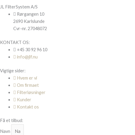
JL FilterSystem A/S
Rørgangen 10
2690 Karlslunde
Cvr-nr. 27048072
KONTAKT OS:
+45 30 92 96 10
info@jlf.nu
Vigtige sider:
Hvem er vi
Om firmaet
Filterløsninger
Kunder
Kontakt os
Få et tilbud:
Navn