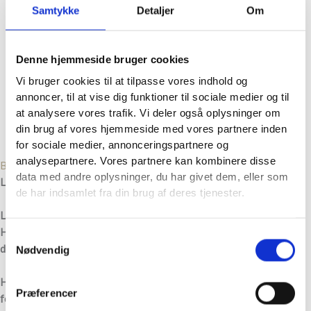
Vores filter leverandører
Samtykke
Detaljer
Om
Find dine filtre
Kontakt os
Hvem er vi?
Denne hjemmeside bruger cookies
Spørg os
Vi bruger cookies til at tilpasse vores indhold og
Find vej til os
annoncer, til at vise dig funktioner til sociale medier og til
Ledige stillinger
at analysere vores trafik. Vi deler også oplysninger om
Databeskyttelse
din brug af vores hjemmeside med vores partnere inden
Blogindlæg og filterviden
for sociale medier, annonceringspartnere og
analysepartnere. Vores partnere kan kombinere disse
Besøg JL Hydraulik
data med andre oplysninger, du har givet dem, eller som
Ledige stillinger hos JL FilterSystem
de har indsamlet fra din brug af deres tjenester.
Leder du efter job inden for industri, filtration eller maskinløsninger?
Hos JL FilterSystem er vi altid interesserede i dygtige medarbejdere,
Samtykkevalg
der vil være en del af en professionel og voksende virksomhed.
Nødvendig
Her på siden finder du vores aktuelle ledige stillinger – samt mulighed
Præferencer
for at sende en uopfordret ansøgning, hvis der ikke er en stilling, der