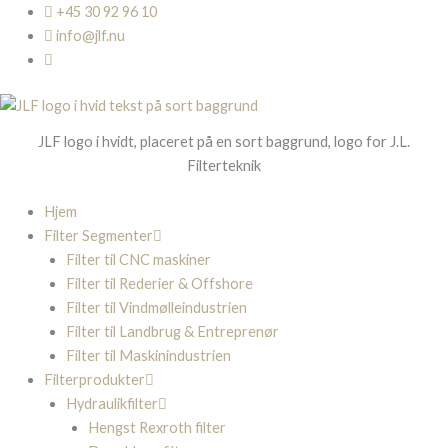
Gå
+45 30 92 96 10
til
info@jlf.nu
indholdet
JLF logo i hvidt, placeret på en sort baggrund, logo for J.L.
Filterteknik
Hjem
Filter Segmenter
Filter til CNC maskiner
Filter til Rederier & Offshore
Filter til Vindmølleindustrien
Filter til Landbrug & Entreprenør
Filter til Maskinindustrien
Filterprodukter
Hydraulikfilter
Hengst Rexroth filter