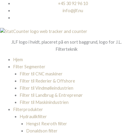
Gå
+45 30 92 96 10
til
info@jlf.nu
indholdet
JLF logo i hvidt, placeret på en sort baggrund, logo for J.L.
Filterteknik
Hjem
Filter Segmenter
Filter til CNC maskiner
Filter til Rederier & Offshore
Filter til Vindmølleindustrien
Filter til Landbrug & Entreprenør
Filter til Maskinindustrien
Filterprodukter
Hydraulikfilter
Hengst Rexroth filter
Donaldson filter