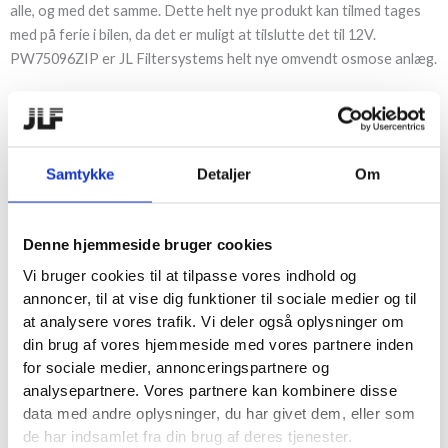
alle, og med det samme. Dette helt nye produkt kan tilmed tages
med på ferie i bilen, da det er muligt at tilslutte det til 12V.
PW75096ZIP er JL Filtersystems helt nye omvendt osmose anlæg.
Mange fordele med et anlæg
Der er rigtig mange fordele ved at anskaffe sig et omvendt
Samtykke
Detaljer
Om
Du opnår blandt andet:
osmose anlæg.
Denne hjemmeside bruger cookies
Færre pesticider i dit drikkevand, (ca. 90%)
Spildevandet kan bruges til rengørning,
Vi bruger cookies til at tilpasse vores indhold og
blomstervandning, osv. i andre osmose anlæg vil dette
annoncer, til at vise dig funktioner til sociale medier og til
vand blive skyllet ud. så en gevinst for miljøet og
at analysere vores trafik. Vi deler også oplysninger om
økonomien.
din brug af vores hjemmeside med vores partnere inden
Bruger du vandet til isterninger vil de blive krystalklare.
for sociale medier, annonceringspartnere og
analysepartnere. Vores partnere kan kombinere disse
Med en effektiv 4 trins filtering, sikre PW75096ZIP at du får
data med andre oplysninger, du har givet dem, eller som
rent vand:
de har indsamlet fra din brug af deres tjenester.