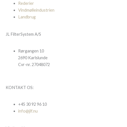
Rederier
Vindmølleindustrien
Landbrug
JL FilterSystem A/S
Rørgangen 10
2690 Karlslunde
Cvr-nr. 27048072
KONTAKT OS:
+45 30 92 96 10
info@jlf.nu