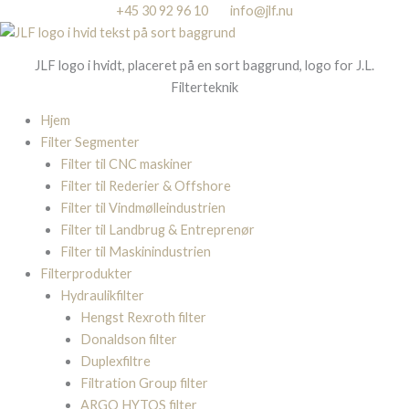
Gå
+45 30 92 96 10
info@jlf.nu
til
indholdet
JLF logo i hvidt, placeret på en sort baggrund, logo for J.L.
Filterteknik
Hjem
Filter Segmenter
Filter til CNC maskiner
Filter til Rederier & Offshore
Filter til Vindmølleindustrien
Filter til Landbrug & Entreprenør
Filter til Maskinindustrien
Filterprodukter
Hydraulikfilter
Hengst Rexroth filter
Donaldson filter
Duplexfiltre
Filtration Group filter
ARGO HYTOS filter