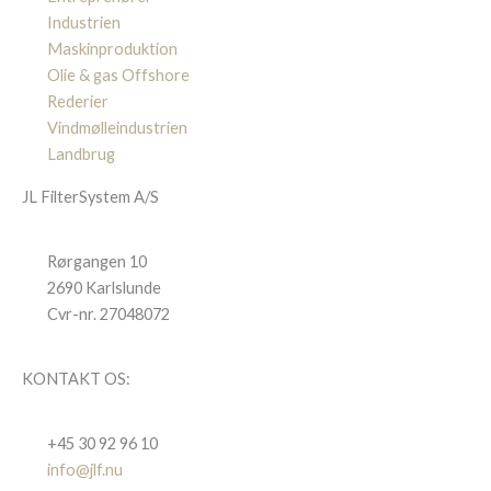
Industrien
Maskinproduktion
Olie & gas Offshore
Rederier
Vindmølleindustrien
Landbrug
JL FilterSystem A/S
Rørgangen 10
2690 Karlslunde
Cvr-nr. 27048072
KONTAKT OS:
+45 30 92 96 10
info@jlf.nu