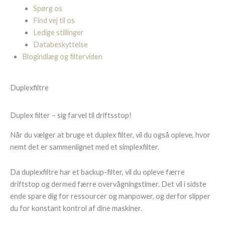
Spørg os
Find vej til os
Ledige stillinger
Databeskyttelse
Blogindlæg og filterviden
Duplexfiltre
Duplex filter – sig farvel til driftsstop!
Når du vælger at bruge et duplex filter, vil du også opleve, hvor
nemt det er sammenlignet med et simplexfilter.
Da duplexfiltre har et backup-filter, vil du opleve færre
driftstop og dermed færre overvågningstimer. Det vil i sidste
ende spare dig for ressourcer og manpower, og derfor slipper
du for konstant kontrol af dine maskiner.