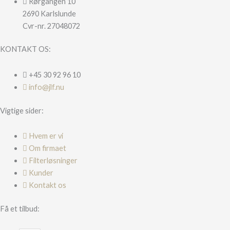
Rørgangen 10
2690 Karlslunde
Cvr-nr. 27048072
KONTAKT OS:
+45 30 92 96 10
info@jlf.nu
Vigtige sider:
Hvem er vi
Om firmaet
Filterløsninger
Kunder
Kontakt os
Få et tilbud: