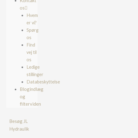
Kontakt
os
Hvem
er vi?
Spørg
os
Find
vej til
os
Ledige
stillinger
Databeskyttelse
Blogindlæg
og
filterviden
Besøg JL
Hydraulik