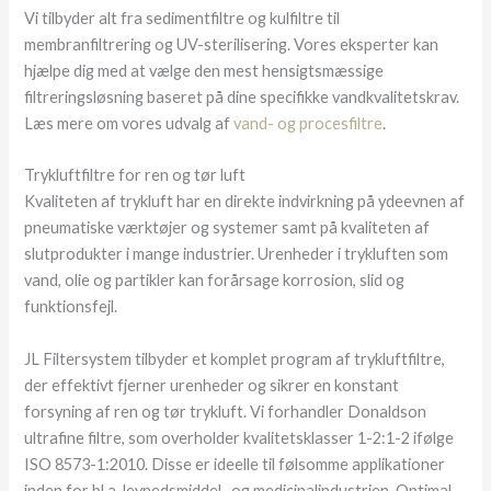
Vi tilbyder alt fra sedimentfiltre og kulfiltre til
membranfiltrering og UV-sterilisering. Vores eksperter kan
hjælpe dig med at vælge den mest hensigtsmæssige
filtreringsløsning baseret på dine specifikke vandkvalitetskrav.
Læs mere om vores udvalg af
vand- og procesfiltre
.
Trykluftfiltre for ren og tør luft
Kvaliteten af trykluft har en direkte indvirkning på ydeevnen af
pneumatiske værktøjer og systemer samt på kvaliteten af
slutprodukter i mange industrier. Urenheder i trykluften som
vand, olie og partikler kan forårsage korrosion, slid og
funktionsfejl.
JL Filtersystem tilbyder et komplet program af trykluftfiltre,
der effektivt fjerner urenheder og sikrer en konstant
forsyning af ren og tør trykluft. Vi forhandler Donaldson
ultrafine filtre, som overholder kvalitetsklasser 1-2:1-2 ifølge
ISO 8573-1:2010. Disse er ideelle til følsomme applikationer
inden for bl.a. levnedsmiddel- og medicinalindustrien. Optimal