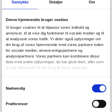
Samtykke
Detaljer
Om
JL Filtersystem er din komplette partner inden for
professionelle filterløsninger. Vi er specialister i at levere filtre
og filtreringssystemer, der er afgørende for en lang række
Denne hjemmeside bruger cookies
brancher – fra landbrug og entreprenør til offshore,
Vi bruger cookies til at tilpasse vores indhold og
vindenergi, maritim, olie & gas og specialmaskiner. Vores
annoncer, til at vise dig funktioner til sociale medier og til
omfattende sortiment omfatter over 35.000 forskellige filtre
at analysere vores trafik. Vi deler også oplysninger om
og mere end 235.000 filtre i vores online webshop, hvilket gør
din brug af vores hjemmeside med vores partnere inden
os til en af Danmarks største leverandører.
for sociale medier, annonceringspartnere og
analysepartnere. Vores partnere kan kombinere disse
Vi tilbyder produkter af højeste kvalitet fra anerkendte
data med andre oplysninger, du har givet dem, eller som
mærker som Cummins, Donaldson, Hengst, Hydac, Mann, Pall,
de har indsamlet fra din brug af deres tjenester.
Parker, Racor og mange flere. Herudover producerer vi også
vores egne JLF High Quality Filters, som lever op til de samme
Samtykkevalg
strenge standarder. Vores ekspertise og brede udvalg sikrer,
Nødvendig
at du altid kan finde den rette løsning til dit specifikke behov,
uanset om det er til hydraulik, brændstof, luft eller vand.
Præferencer
Hydraulikfiltre for optimal performance