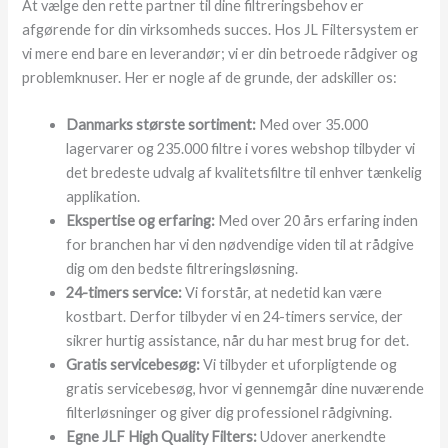
At vælge den rette partner til dine filtreringsbehov er
afgørende for din virksomheds succes. Hos JL Filtersystem er
vi mere end bare en leverandør; vi er din betroede rådgiver og
problemknuser. Her er nogle af de grunde, der adskiller os:
Danmarks største sortiment:
Med over 35.000
lagervarer og 235.000 filtre i vores webshop tilbyder vi
det bredeste udvalg af kvalitetsfiltre til enhver tænkelig
applikation.
Ekspertise og erfaring:
Med over 20 års erfaring inden
for branchen har vi den nødvendige viden til at rådgive
dig om den bedste filtreringsløsning.
24-timers service:
Vi forstår, at nedetid kan være
kostbart. Derfor tilbyder vi en 24-timers service, der
sikrer hurtig assistance, når du har mest brug for det.
Gratis servicebesøg:
Vi tilbyder et uforpligtende og
gratis servicebesøg, hvor vi gennemgår dine nuværende
filterløsninger og giver dig professionel rådgivning.
Egne JLF High Quality Filters:
Udover anerkendte