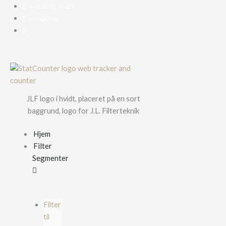
Gå
+45 30 92 96 10
til
info@jlf.nu
indholdet
JLF logo i hvidt, placeret på en sort
baggrund, logo for J.L. Filterteknik
Hjem
Filter
Segmenter
Filter
til